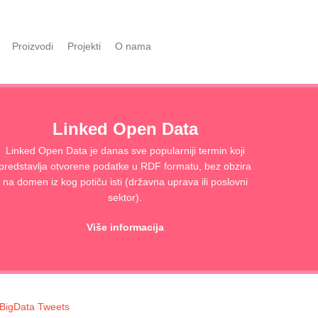
Proizvodi
Projekti
O nama
Linked Open Data
Linked Open Data je danas sve popularniji termin koji
predstavlja otvorene podatke u RDF formatu, bez obzira
na domen iz kog potiču isti (državna uprava ili poslovni
sektor).
Više informacija
BigData Tweets