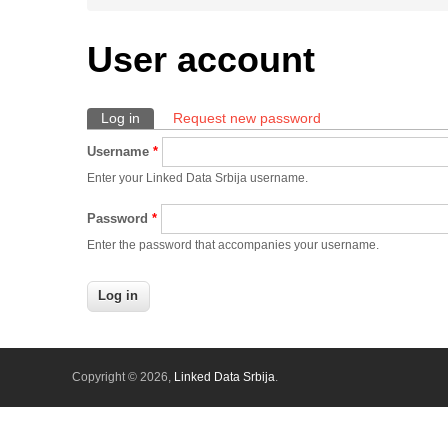
User account
Log in
(active tab)
Request new password
Primary tabs
Username
*
Enter your Linked Data Srbija username.
Password
*
Enter the password that accompanies your username.
Copyright © 2026,
Linked Data Srbija
.