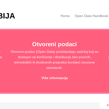
BIJA
Home
Open Data Handbook
Otvoreni podaci
e
Otvoreni podaci (Open Data) predstavljaju sadržaj koji su
ja
dostupni za korišćenje i distribuciju bez pravnih,
tehnoloških ili društvenih prepreka koristeći otvorene
standarde.
Više informacija
#