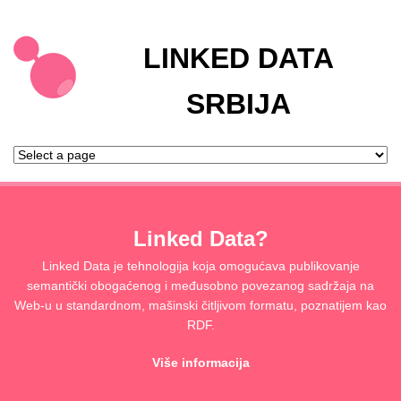
LINKED DATA
SRBIJA
Linked Data?
Linked Data je tehnologija koja omogućava publikovanje
semantički obogaćenog i međusobno povezanog sadržaja na
Web-u u standardnom, mašinski čitljivom formatu, poznatijem kao
RDF.
Više informacija