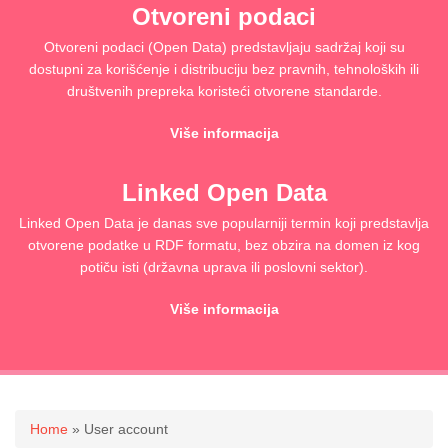
Otvoreni podaci
Otvoreni podaci (Open Data) predstavljaju sadržaj koji su
dostupni za korišćenje i distribuciju bez pravnih, tehnoloških ili
društvenih prepreka koristeći otvorene standarde.
Više informacija
Linked Open Data
Linked Open Data je danas sve popularniji termin koji predstavlja
otvorene podatke u RDF formatu, bez obzira na domen iz kog
potiču isti (državna uprava ili poslovni sektor).
Više informacija
You are here
Home
» User account