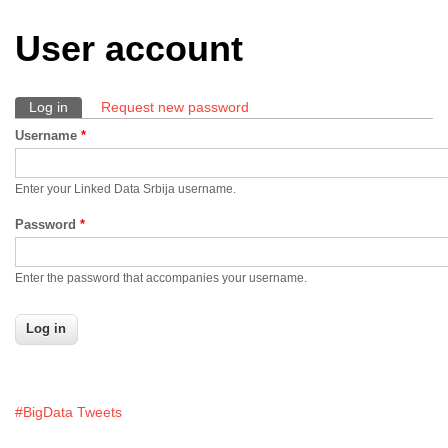
User account
Log in
(active tab)
Request new password
Primary tabs
Username
*
Enter your Linked Data Srbija username.
Password
*
Enter the password that accompanies your username.
#BigData Tweets