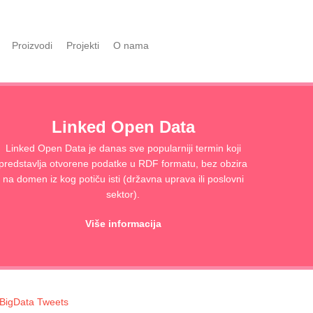
Proizvodi
Projekti
O nama
Linked Open Data
Linked Open Data je danas sve popularniji termin koji
predstavlja otvorene podatke u RDF formatu, bez obzira
na domen iz kog potiču isti (državna uprava ili poslovni
sektor).
Više informacija
BigData Tweets