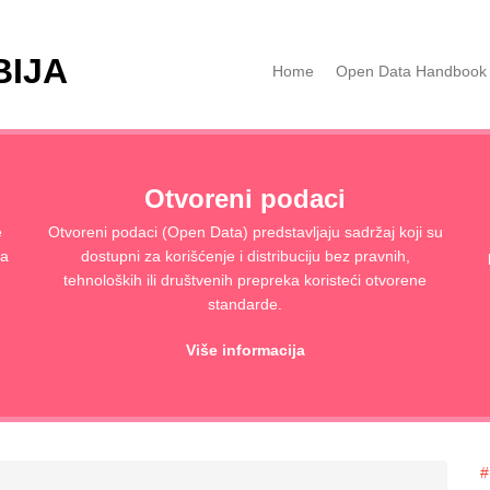
BIJA
Home
Open Data Handbook
Otvoreni podaci
e
Otvoreni podaci (Open Data) predstavljaju sadržaj koji su
ja
dostupni za korišćenje i distribuciju bez pravnih,
tehnoloških ili društvenih prepreka koristeći otvorene
standarde.
Više informacija
#