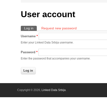
User account
Log in
(active tab)
Request new password
Primary tabs
Username
*
Enter your Linked Data Srbija username.
Password
*
Enter the password that accompanies your username.
Copyright © 2026,
Linked Data Srbija
.