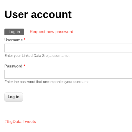
User account
Log in
(active tab)
Request new password
Primary tabs
Username
*
Enter your Linked Data Srbija username.
Password
*
Enter the password that accompanies your username.
#BigData Tweets