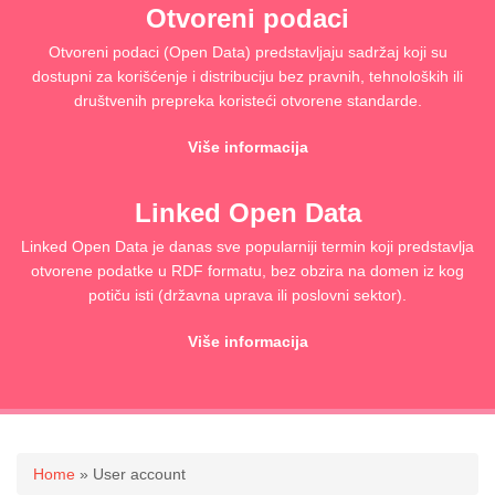
Otvoreni podaci
Otvoreni podaci (Open Data) predstavljaju sadržaj koji su
dostupni za korišćenje i distribuciju bez pravnih, tehnoloških ili
društvenih prepreka koristeći otvorene standarde.
Više informacija
Linked Open Data
Linked Open Data je danas sve popularniji termin koji predstavlja
otvorene podatke u RDF formatu, bez obzira na domen iz kog
potiču isti (državna uprava ili poslovni sektor).
Više informacija
You are here
Home
» User account