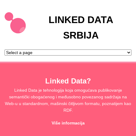
LINKED DATA
SRBIJA
Linked Data?
Linked Data je tehnologija koja omogućava publikovanje
semantički obogaćenog i međusobno povezanog sadržaja na
Web-u u standardnom, mašinski čitljivom formatu, poznatijem kao
RDF.
Više informacija