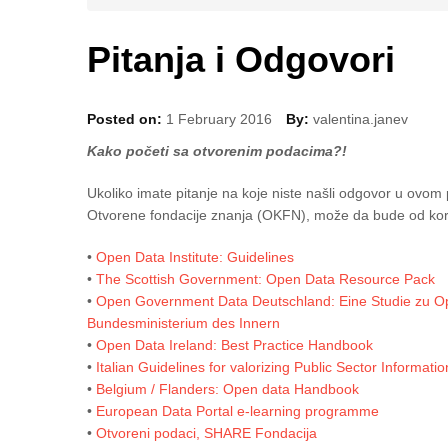
Pitanja i Odgovori
Posted on:
1 February 2016
By:
valentina.janev
Kako početi sa otvorenim podacima?!
Ukoliko imate pitanje na koje niste našli odgovor u ovom 
Otvorene fondacije znanja (OKFN), može da bude od korist
•
Open Data Institute: Guidelines
•
The Scottish Government: Open Data Resource Pack
•
Open Government Data Deutschland: Eine Studie zu O
Bundesministerium des Innern
•
Open Data Ireland: Best Practice Handbook
•
Italian Guidelines for valorizing Public Sector Informatio
•
Belgium / Flanders: Open data Handbook
•
European Data Portal e-learning programme
•
Otvoreni podaci, SHARE Fondacija