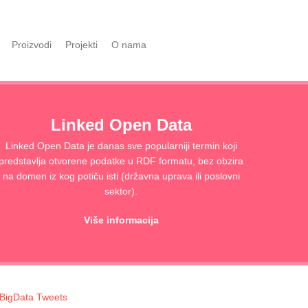
Proizvodi
Projekti
O nama
Linked Open Data
Linked Open Data je danas sve popularniji termin koji
predstavlja otvorene podatke u RDF formatu, bez obzira
na domen iz kog potiču isti (državna uprava ili poslovni
sektor).
Više informacija
BigData Tweets