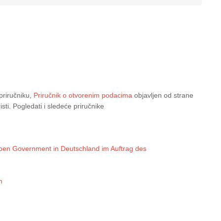
priručniku,
Priručnik o otvorenim podacima
objavljen od strane
i. Pogledati i sledeće priručnike
pen Government in Deutschland im Auftrag des
n