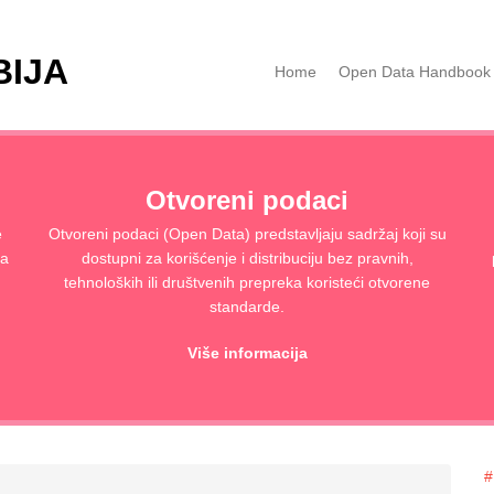
BIJA
Home
Open Data Handbook
Otvoreni podaci
e
Otvoreni podaci (Open Data) predstavljaju sadržaj koji su
ja
dostupni za korišćenje i distribuciju bez pravnih,
tehnoloških ili društvenih prepreka koristeći otvorene
standarde.
Više informacija
#