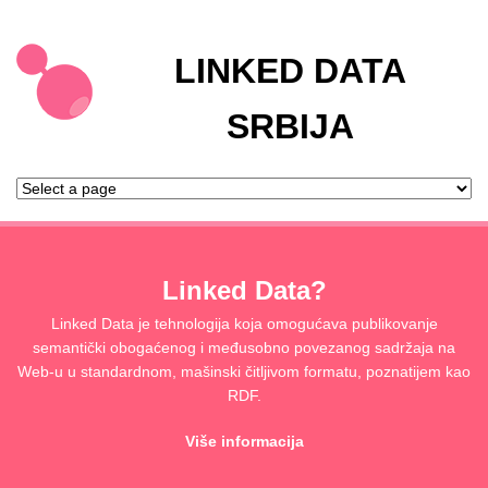
LINKED DATA
SRBIJA
Linked Data?
Linked Data je tehnologija koja omogućava publikovanje
semantički obogaćenog i međusobno povezanog sadržaja na
Web-u u standardnom, mašinski čitljivom formatu, poznatijem kao
RDF.
Više informacija