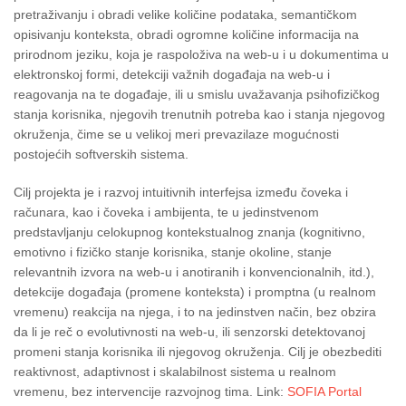
pretraživanju i obradi velike količine podataka, semantičkom
opisivanju konteksta, obradi ogromne količine informacija na
prirodnom jeziku, koja je raspoloživa na web-u i u dokumentima u
elektronskoj formi, detekciji važnih događaja na web-u i
reagovanja na te događaje, ili u smislu uvažavanja psihofizičkog
stanja korisnika, njegovih trenutnih potreba kao i stanja njegovog
okruženja, čime se u velikoj meri prevazilaze mogućnosti
postojećih softverskih sistema.
Cilj projekta je i razvoj intuitivnih interfejsa između čoveka i
računara, kao i čoveka i ambijenta, te u jedinstvenom
predstavljanju celokupnog kontekstualnog znanja (kognitivno,
emotivno i fizičko stanje korisnika, stanje okoline, stanje
relevantnih izvora na web-u i anotiranih i konvencionalnih, itd.),
detekcije događaja (promene konteksta) i promptna (u realnom
vremenu) reakcija na njega, i to na jedinstven način, bez obzira
da li je reč o evolutivnosti na web-u, ili senzorski detektovanoj
promeni stanja korisnika ili njegovog okruženja. Cilj je obezbediti
reaktivnost, adaptivnost i skalabilnost sistema u realnom
vremenu, bez intervencije razvojnog tima. Link:
SOFIA Portal