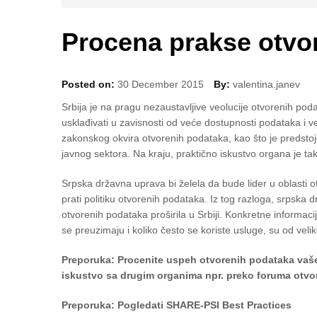
Procena prakse otvo
Posted on:
30 December 2015
By:
valentina.janev
Srbija je na pragu nezaustavljive veolucije otvorenih pod
usklađivati u zavisnosti od veće dostupnosti podataka i 
zakonskog okvira otvorenih podataka, kao što je predstoje
javnog sektora. Na kraju, praktično iskustvo organa je t
Srpska državna uprava bi želela da bude lider u oblasti 
prati politiku otvorenih podataka. Iz tog razloga, srpska 
otvorenih podataka proširila u Srbiji. Konkretne informaci
se preuzimaju i koliko često se koriste usluge, su od veli
Preporuka: Procenite uspeh otvorenih podataka vaše 
iskustvo sa drugim organima npr. preko foruma otvo
Preporuka: Pogledati SHARE-PSI Best Practices