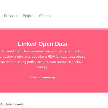
Proizvodi
Projekti
O nama
Linked Open Data
Linked Open Data je danas sve popularniji termin koji
predstavlja otvorene podatke u RDF formatu, bez obzira
na domen iz kog potiču isti (državna uprava ili poslovni
sektor).
Više informacija
BigData Tweets