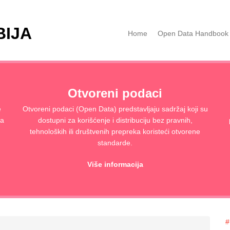
BIJA
Home
Open Data Handbook
Otvoreni podaci
e
Otvoreni podaci (Open Data) predstavljaju sadržaj koji su
ja
dostupni za korišćenje i distribuciju bez pravnih,
tehnoloških ili društvenih prepreka koristeći otvorene
standarde.
Više informacija
#