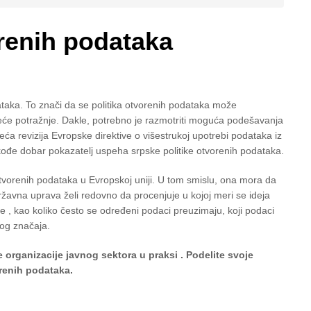
renih podataka
ataka. To znači da se politika otvorenih podataka može
veće potražnje. Dakle, potrebno je razmotriti moguća podešavanja
ća revizija Evropske direktive o višestrukoj upotrebi podataka iz
akođe dobar pokazatelj uspeha srpske politike otvorenih podataka.
otvorenih podataka u Evropskoj uniji. U tom smislu, ona mora da
državna uprava želi redovno da procenjuje u kojoj meri se ideja
je , kao koliko često se određeni podaci preuzimaju, koji podaci
kog značaja.
organizacije javnog sektora u praksi . Podelite svoje
renih podataka.